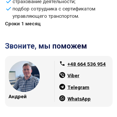
конкурентоспособность и эффективность бизнеса. В
данной статье мы рассмотрим, чем полезна
транспортная лицензия на международную
перевозку грузов для компании, зарегистрированной
в Польше.
1. Расширение географии деятельности: Получение
транспортной лицензии на международную
перевозку грузов позволяет компании расширить
свою деятельность за границы Польши. Это
открывает доступ к новым рынкам, клиентам и
возможностям для развития бизнеса.
2. Увеличение объема перевозок: Благодаря
наличию лицензии компания может осуществлять
международные перевозки грузов, что способствует
увеличению объема работы и доходов. Это
позволяет компании занять более сильное
положение на рынке и привлечь новых клиентов.
3. Повышение профессионализма: Получение
транспортной лицензии требует соблюдения строгих
стандартов безопасности, качества обслуживания и
профессионализма. Это способствует повышению