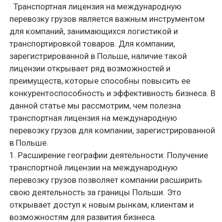
уровня сервиса компании и повышению доверия со
стороны клиентов.
4. Соблюдение законодательства: Работа по
международным перевозкам требует строгого
соблюдения международных и национальных
законов и правил. Наличие транспортной лицензии
гарантирует, что компания работает в соответствии
с законодательством, что позволяет избежать
штрафов и проблем с контролирующими органами.
5. Улучшение репутации: Для многих клиентов важно,
чтобы компания, с которой они сотрудничают, имела
все необходимые лицензии и разрешения. Наличие
транспортной лицензии на международные
перевозки грузов улучшает репутацию компании и
повышает ее доверие у партнеров и клиентов.
В целом, транспортная лицензия на международную
перевозку грузов предоставляет компании
множество преимуществ, способствующих
расширению бизнеса, повышению
профессионализма и улучшению репутации. Для
компании, зарегистрированной в Польше, наличие