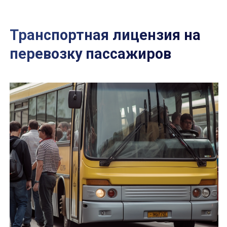
Пакет эконом лицензия на 5 лет
стоимость всего за 12000 zł
(~2800 EUR) netto
Что входит в услугу:
регистрация компании + оформление
для двух учредителей номера PESEL +
ePUAP;
предоставление юридического
адреса;
оплата пошлины за транспортную
лицензию + оплата пошлины за выпис
на 1 авто;
страхование;